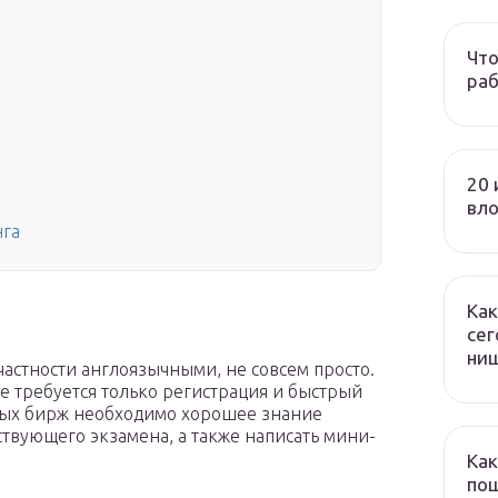
Что
раб
20 
вл
нга
Как
сег
ни
астности англоязычными, не совсем просто.
де требуется только регистрация и быстрый
жных бирж необходимо хорошее знание
твующего экзамена, а также написать мини-
Как
пош