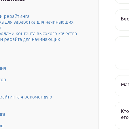
 и рерайтинга
Бес
жа для заработка для начинающих
r
родажи контента высокого качества
 и рерайта для начинающих
ния
ков
Маг
ерайтинга я рекомендую
Кто
нга
его
ов