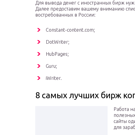
Для вывода денег с иностранных бирж нужно
Далее предоставим вашему вниманию спис
востребованных в России:
Constant-content.com;
DotWriter;
HubPages;
Guru;
iWriter.
8 самых лучших бирж ко
Работа н
полезных
сайты од
для зара