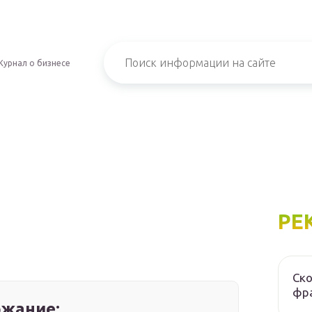
Журнал о бизнесе
РЕ
Ско
фра
жание: