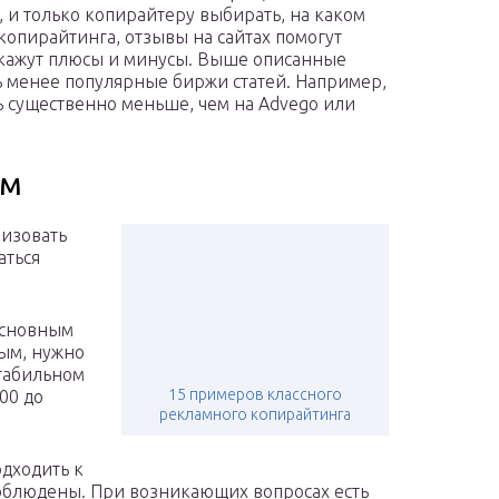
 и только копирайтеру выбирать, на каком
 копирайтинга, отзывы на сайтах помогут
асскажут плюсы и минусы. Выше описанные
ь менее популярные биржи статей. Например,
сь существенно меньше, чем на Advego или
ам
низовать
аться
 основным
ым, нужно
стабильном
15 примеров классного
00 до
рекламного копирайтинга
одходить к
соблюдены. При возникающих вопросах есть