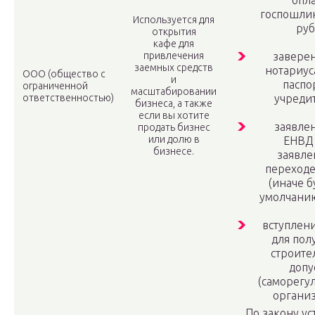
опл
госпошли
Используется для
руб.
открытия
кафе для
привлечения
завере
заемных средств
нотариус
ООО (общество с
и
паспо
ограниченной
масштабировании
ответственностью)
учреди
бизнеса, а также
если вы хотите
заявле
продать бизнес
или долю в
ЕНВД
бизнесе.
заявле
переходе
(иначе б
умолчани
вступлен
для пол
строите
допу
(саморегу
организ
По закону ус