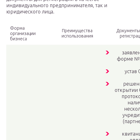
индивидуального предпринимателя, так и
юридического лица.
Форма
Преимущества
Документы
организации
использования
регистра
бизнеса
заявле
форме №
устав
решен
открытии
проток
нали
неско
учреди
(партн
квитан