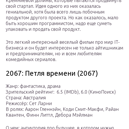
Кремниевой долины, которые пытаются продвинуть
свой стартап. Идея одного из них оказалась
гениальной, хотя была всего лишь побочным
продуктом другого проекта. Но как оказалось, мало
быть хорошим программистом, надо еще суметь
упаковать и продать свой продукт.
Это легкий интересный веселый фильм про мир IT-
бизнеса и он будет интересен не только айтишникам
и предпринимателям, но и всем любителям
комедийных сериалов.
2067: Петля времени (2067)
Жанр: фантастика, драма
Зрительский рейтинг: ️ 6.5 (IMDb), 6.0 (КиноПоиск)
Страна: Австралия
Режиссёр: Сет Ларни
В ролях: Аарон Гленнэйн, Коди Смит-Макфи, Райан
Квантен, Финн Литтл, Дебора Мэйлман
О чем: антиутопия про будущее, в котором нужно