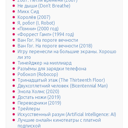
2067: Петля времени (2067)
Не дыши (Don’t Breathe)
Микк Сид
Королёв (2007)
Я, робот (I, Robot)
«Помни» (2000 год)
«Форрест Гамп» (1994 год)
Ван Гог. На пороге вечности
Ван Гог. На пороге вечности (2018)
Игру перенесли на большие экраны. Хорошо
ли это
Тинейджер на миллиард
Разъёмы для зарядки телефона
Робокоп (Robocop)
Тринадцатый этаж (The Thirteenth Floor)
Двухсотлетний человек (Bicentennial Man)
Энола Холмс (2020)
Достать ножи (2019)
Переводчики (2019)
Трейлеры
Искусственный разум (Artificial Intelligence: AI)
Лучшие онлайн кинотеатры с платной
подпиской