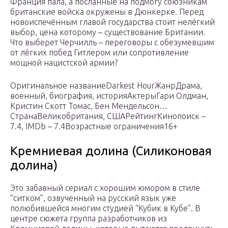
Франция пала, а посланные на подмогу союзникам
британские войска окружены в Дюнкерке. Перед
новоиспечённым главой государства стоит нелёгкий
выбор, цена которому – существование Британии.
Что выберет Черчилль – переговоры с обезумевшим
от лёгких побед Гитлером или сопротивление
мощной нацистской армии?
Оригинальное названиеDarkest HourЖанрДрама,
военный, биография, историяАктерыГари Олдман,
Кристин Скотт Томас, Бен Мендельсон…
СтранаВеликобритания, СШАРейтингКинопоиск –
7.4, IMDb – 7.4Возрастные ограничения16+
Кремниевая долина (Силиконовая
долина)
Это забавный сериал с хорошим юмором в стиле
“ситком”, озвученный на русский язык уже
полюбившейся многим студией “Кубик в Кубе”. В
центре сюжета группа разработчиков из