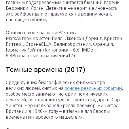
главным подозреваемым считается бывший парень
Вероники, Логан. Детектив не верит в виновность
экс-бойфренда и отправляется на родину искать
настоящего убийцу.
Оригинальное названиеVeronica
MarsАктерыКристен Белл, Джейсон Доринг, Кристен
Риттер…СтранаСША, Великобритания, Франция,
ГерманияРейтингКинопоиск – 6.6, IMDb –
6.8Возрастные ограничения12+
Темные времена (2017)
Среди лучших биографических фильмов про
великих людей, снятых на
основе реальных событий
,
особое место занимают истории политических
деятелей, вершивших судьбы своих государств. Сэр
Уинстон Черчилль занял кресло премьер-министра
Британии в 1940-м году – в тёмные для Европы
времена гитлеровского нашествия.