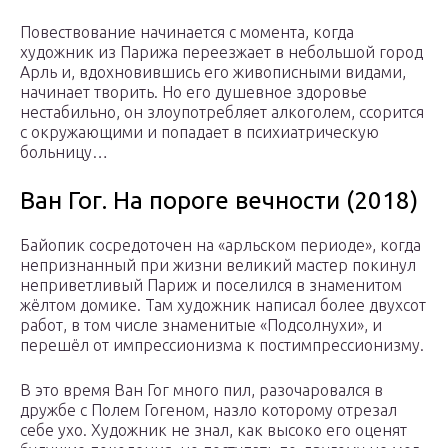
Повествование начинается с момента, когда
художник из Парижа переезжает в небольшой город
Арль и, вдохновившись его живописными видами,
начинает творить. Но его душевное здоровье
нестабильно, он злоупотребляет алкоголем, ссорится
с окружающими и попадает в психиатрическую
больницу…
Ван Гог. На пороге вечности (2018)
Байопик сосредоточен на «арльском периоде», когда
непризнанный при жизни великий мастер покинул
неприветливый Париж и поселился в знаменитом
жёлтом домике. Там художник написал более двухсот
работ, в том числе знаменитые «Подсолнухи», и
перешёл от импрессионизма к постимпрессионизму.
В это время Ван Гог много пил, разочаровался в
дружбе с Полем Гогеном, назло которому отрезал
себе ухо. Художник не знал, как высоко его оценят