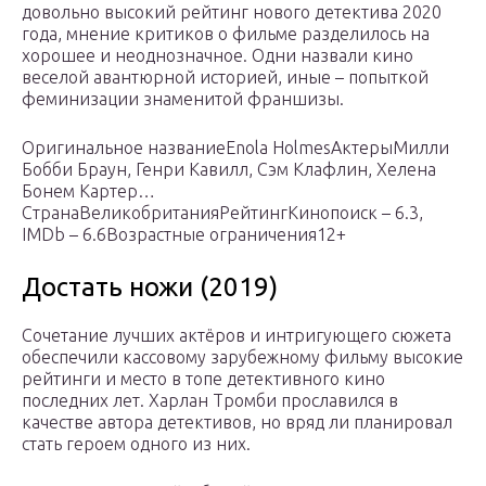
довольно высокий рейтинг нового детектива 2020
года, мнение критиков о фильме разделилось на
хорошее и неоднозначное. Одни назвали кино
веселой авантюрной историей, иные – попыткой
феминизации знаменитой франшизы.
Оригинальное названиеEnola HolmesАктерыМилли
Бобби Браун, Генри Кавилл, Сэм Клафлин, Хелена
Бонем Картер…
СтранаВеликобританияРейтингКинопоиск – 6.3,
IMDb – 6.6Возрастные ограничения12+
Достать ножи (2019)
Сочетание лучших актёров и интригующего сюжета
обеспечили кассовому зарубежному фильму высокие
рейтинги и место в топе детективного кино
последних лет. Харлан Тромби прославился в
качестве автора детективов, но вряд ли планировал
стать героем одного из них.