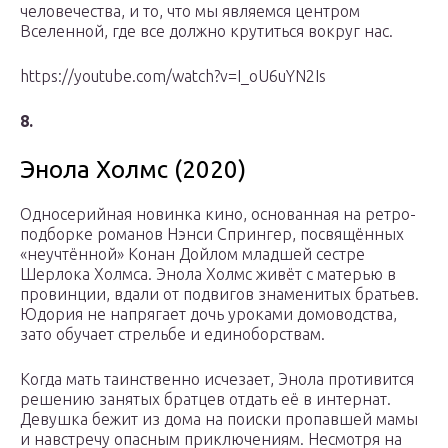
человечества, и то, что мы являемся центром
Вселенной, где все должно крутиться вокруг нас.
https://youtube.com/watch?v=I_oU6uYN2Is
8.
Энола Холмс (2020)
Односерийная новинка кино, основанная на ретро-
подборке романов Нэнси Спрингер, посвящённых
«неучтённой» Конан Дойлом младшей сестре
Шерлока Холмса. Энола Холмс живёт с матерью в
провинции, вдали от подвигов знаменитых братьев.
Юдория не напрягает дочь уроками домоводства,
зато обучает стрельбе и единоборствам.
Когда мать таинственно исчезает, Энола противится
решению занятых братцев отдать её в интернат.
Девушка бежит из дома на поиски пропавшей мамы
и навстречу опасным приключениям. Несмотря на