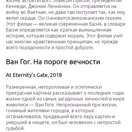
жизнь: встретиться с Элвисом Пресли, президентом
Кеннеди, Джоном Ленноном. Он отправляется на
войну во Вьетнам, но даже там поступает так, как ему
велит сердце. Он становится американским героем.
Этот фильм — великая современная басня, в словаре
басня определяется как краткая вымышленная
история, которая содержит мораль. Этот фильм учит
нас многим нравственным принципам, но прежде
всего порядочности и простой доброте.
Ван Гог. На пороге вечности
At Eternity’s Gate, 2018
Размеренная, неторопливая и эстетически
прекрасная картина рассказывает о последних годах
жизни одной из самых загадочных личностей в мире
живописи — Ван Гоге. Непризнанный при жизни,
гонимый жителями городов, в которых
останавливался, продавший всего пару картин и
умерший в нищете, он был человеком с непростой
судьбой.