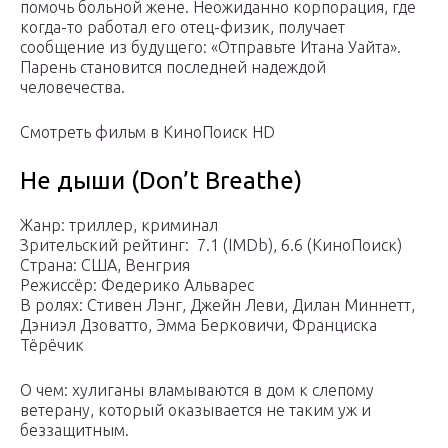
помочь больной жене. Неожиданно корпорация, где
когда-то работал его отец-физик, получает
сообщение из будущего: «Отправьте Итана Уайта».
Парень становится последней надеждой
человечества.
Смотреть фильм в КиноПоиск HD
Не дыши (Don’t Breathe)
Жанр: триллер, криминал
Зрительский рейтинг: ️ 7.1 (IMDb), 6.6 (КиноПоиск)
Страна: США, Венгрия
Режиссёр: Федерико Альварес
В ролях: Стивен Лэнг, Джейн Леви, Дилан Миннетт,
Дэниэл Дзоватто, Эмма Берковичи, Франциска
Тёрёчик
О чем: хулиганы вламываются в дом к слепому
ветерану, который оказывается не таким уж и
беззащитным.