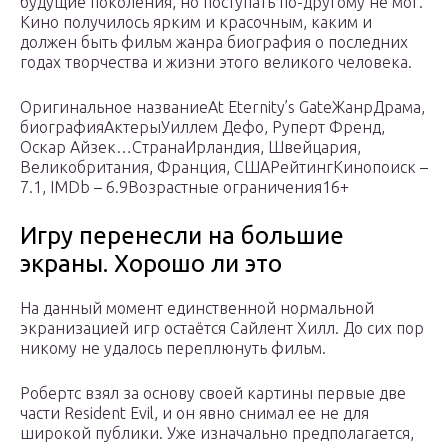
будущие поколения, но поступать по-другому не мог.
Кино получилось ярким и красочным, каким и
должен быть фильм жанра биография о последних
годах творчества и жизни этого великого человека.
Оригинальное названиеAt Eternity’s GateЖанрДрама,
биографияАктерыУиллем Дефо, Руперт Френд,
Оскар Айзек…СтранаИрландия, Швейцария,
Великобритания, Франция, СШАРейтингКинопоиск –
7.1, IMDb – 6.9Возрастные ограничения16+
Игру перенесли на большие
экраны. Хорошо ли это
На данный момент единственной нормальной
экранизацией игр остаётся Сайлент Хилл. До сих пор
никому не удалось переплюнуть фильм.
Робертс взял за основу своей картины первые две
части Resident Evil, и он явно снимал ее не для
широкой публики. Уже изначально предполагается,