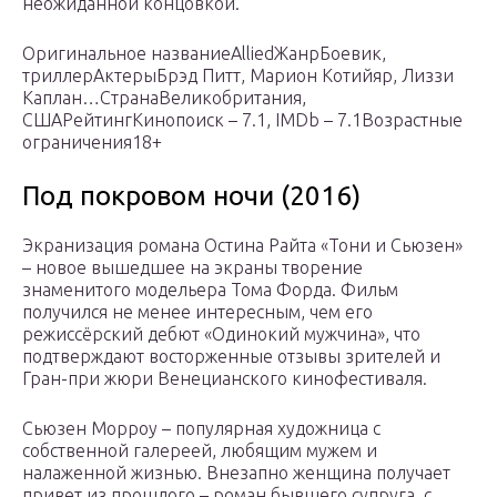
неожиданной концовкой.
Оригинальное названиеAlliedЖанрБоевик,
триллерАктерыБрэд Питт, Марион Котийяр, Лиззи
Каплан…СтранаВеликобритания,
СШАРейтингКинопоиск – 7.1, IMDb – 7.1Возрастные
ограничения18+
Под покровом ночи (2016)
Экранизация романа Остина Райта «Тони и Сьюзен»
– новое вышедшее на экраны творение
знаменитого модельера Тома Форда. Фильм
получился не менее интересным, чем его
режиссёрский дебют «Одинокий мужчина», что
подтверждают восторженные отзывы зрителей и
Гран-при жюри Венецианского кинофестиваля.
Сьюзен Морроу – популярная художница с
собственной галереей, любящим мужем и
налаженной жизнью. Внезапно женщина получает
привет из прошлого – роман бывшего супруга, с