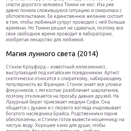
спасти дорогого человека Томми не мог. Иза уже
давно поняла сложившуюся ситуацию и смирилась с
обстоятельствами. Ее единственное желание состоит
в том, чтобы любимый супруг проводил с ней больше
времени. Но Томми решил не сдаваться, поэтому все
свое свободное время проводит в лаборатории,
изобретая лекарство для любимой.
Магия лунного света (2014)
Стэнли Кроуфорд – известный иллюзионист,
выступающий под китайским псевдонимом. Артист
скептически относится к спиритизму, набирающему
популярность во Франции. Стэнли знает все уловки
фокусников, с легкостью разоблачает шарлатанов,
поэтому откликается на просьбу давних друзей. На
Лазурный берег приезжает медиум Софи. Она
общается с духами и с первого взгляда очаровывает
богатого наследника Брайса. Родственники парня
обеспокоены, и Стэнли готов вывести мошенницу на
чистую воду. Хорошее кино для души, чтобы