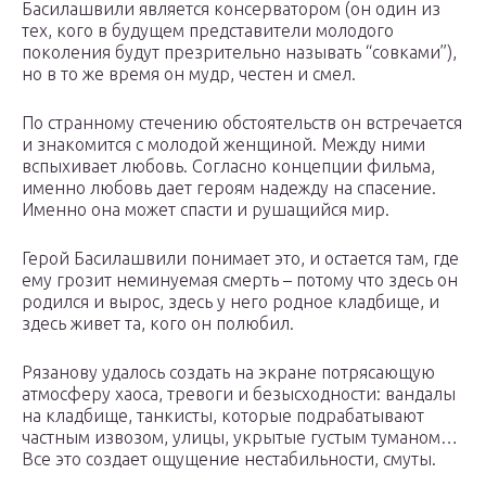
Басилашвили является консерватором (он один из
тех, кого в будущем представители молодого
поколения будут презрительно называть “совками”),
но в то же время он мудр, честен и смел.
По странному стечению обстоятельств он встречается
и знакомится с молодой женщиной. Между ними
вспыхивает любовь. Согласно концепции фильма,
именно любовь дает героям надежду на спасение.
Именно она может спасти и рушащийся мир.
Герой Басилашвили понимает это, и остается там, где
ему грозит неминуемая смерть – потому что здесь он
родился и вырос, здесь у него родное кладбище, и
здесь живет та, кого он полюбил.
Рязанову удалось создать на экране потрясающую
атмосферу хаоса, тревоги и безысходности: вандалы
на кладбище, танкисты, которые подрабатывают
частным извозом, улицы, укрытые густым туманом…
Все это создает ощущение нестабильности, смуты.