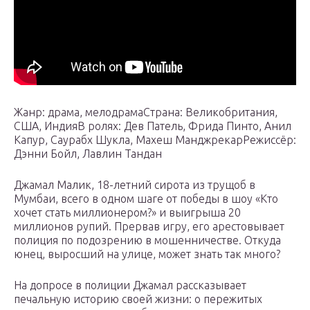
Жанр: драма, мелодрамаСтрана: Великобритания,
США, ИндияВ ролях: Дев Патель, Фрида Пинто, Анил
Капур, Саурабх Шукла, Махеш МанджрекарРежиссёр:
Дэнни Бойл, Лавлин Тандан
Джамал Малик, 18-летний сирота из трущоб в
Мумбаи, всего в одном шаге от победы в шоу «Кто
хочет стать миллионером?» и выигрыша 20
миллионов рупий. Прервав игру, его арестовывает
полиция по подозрению в мошенничестве. Откуда
юнец, выросший на улице, может знать так много?
На допросе в полиции Джамал рассказывает
печальную историю своей жизни: о пережитых