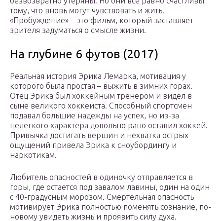
безвозвратно утеряны. Но они все равно счастливы
тому, что вновь могут чувствовать и жить.
«Пробуждение» – это фильм, который заставляет
зрителя задуматься о смысле жизни.
На глубине 6 футов (2017)
Реальная история Эрика Лемарка, мотивация у
которого была простая – выжить в зимних горах.
Отец Эрика был хоккейным тренером и видел в
сыне великого хоккеиста. Способный спортсмен
подавал большие надежды на успех, но из-за
нелегкого характера довольно рано оставил хоккей.
Привычка достигать вершин и нехватка острых
ощущений привела Эрика к сноубордингу и
наркотикам.
Любитель опасностей в одиночку отправляется в
горы, где остается под завалом лавины, один на один
с 40-градусным морозом. Смертельная опасность
мотивирует Эрика полностью поменять сознание, по-
новому увидеть жизнь и проявить силу духа.