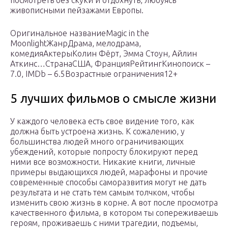
посмотреть без скуки и отдохнуть, любуясь
живописными пейзажами Европы.
Оригинальное названиеMagic in the
MoonlightЖанрДрама, мелодрама,
комедияАктерыКолин Фёрт, Эмма Стоун, Айлин
Аткинс…СтранаСША, ФранцияРейтингКинопоиск –
7.0, IMDb – 6.5Возрастные ограничения12+
5 лучших фильмов о смысле жизни
У каждого человека есть свое видение того, как
должна быть устроена жизнь. К сожалению, у
большинства людей много ограничивающих
убеждений, которые попросту блокируют перед
ними все возможности. Никакие книги, личные
примеры выдающихся людей, марафоны и прочие
современные способы саморазвития могут не дать
результата и не стать тем самым толчком, чтобы
изменить свою жизнь в корне. А вот после просмотра
качественного фильма, в котором ты сопереживаешь
героям, проживаешь с ними трагедии, подъемы,