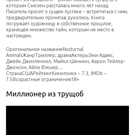
которым Сьюзен рассталась много лет назад.
Писатель просит о сущем пустяке – встретиться с ним,
предварительно прочитав рукопись. Книга
погружает художницу в собственное прошлое,
хранящее множество тайн, которым не место в
настоящем.
Оригинальное названиеNocturnal
AnimalsЖанрТриллер, драмаАктерыЭми Адамс,
Джейк Джилленхол, Майкл Шеннон, Аарон Тейлор-
Джонсон, Айла Фишер…
СтранаСШАРейтингКинопоиск – 7.3, IMDb –
7.5Возрастные ограничения18+
Миллионер из трущоб