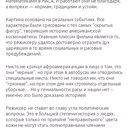
математиками в НАСА. И работают они не благодаря,
а вопреки — нормам, традициям и устоям.
Картина основана на реальных событиях. Все
характеры были срисованы с тех самых “скрытых
фигур”, творивших историю американской
космонавтики. Главным плюсом фильма является то,
что режиссеру удалось достоверно отразить дух
царивших в то время социальных и расовых
предубеждений.
Никто не кричал афроамериканцам в лицо о том, что
они “черные”, но при этом в автобусах им отводились
специальные места. Никто не говорил им, что они
“грязные”, но при этом для них строились отдельные
уборные… Но у гениальности расы и нации нет –
именно это было доказано историей.
Режиссер не ставит во главу угла политические
вопросы. Это в большей степени история о людях,
которые только по причине “неправильного” цвета
кожи не могут стать полноправными членами