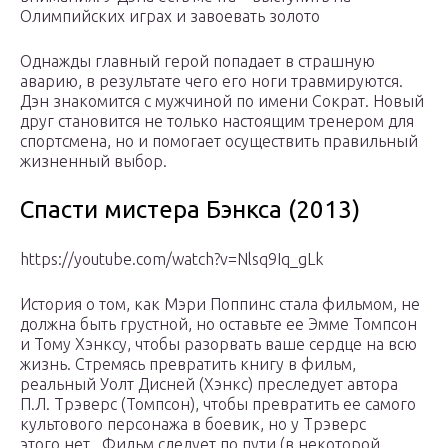
Олимпийских играх и завоевать золото
Однажды главный герой попадает в страшную
аварию, в результате чего его ноги травмируются.
Дэн знакомится с мужчиной по имени Сократ. Новый
друг становится не только настоящим тренером для
спортсмена, но и помогает осуществить правильный
жизненный выбор.
Спасти мистера Бэнкса (2013)
https://youtube.com/watch?v=Nlsq9Iq_gLk
История о том, как Мэри Поппинс стала фильмом, не
должна быть грустной, но оставьте ее Эмме Томпсон
и Тому Хэнксу, чтобы разорвать ваше сердце на всю
жизнь. Стремясь превратить книгу в фильм,
реальный Уолт Дисней (Хэнкс) преследует автора
П.Л. Трэверс (Томпсон), чтобы превратить ее самого
культового персонажа в боевик, но у Трэверс
этого нет . Фильм следует по пути (в некоторой