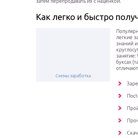
затем перепродавать их с наценкой.
Как легко и быстро полу
Популярн
легкие з
знаний и
круглосу
занятие: 
буксах (
отличаютс
Схемы заработка
Заре
Пост
Прой
Проч
Скач