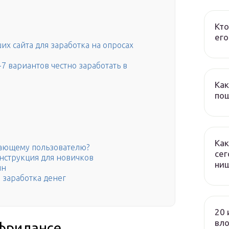
Кто
его
их сайта для заработка на опросах
7 вариантов честно заработать в
Как
пош
Как
нающему пользователю?
сег
инструкция для новичков
ни
йн
 заработка денег
20 
вл
 фрилансе