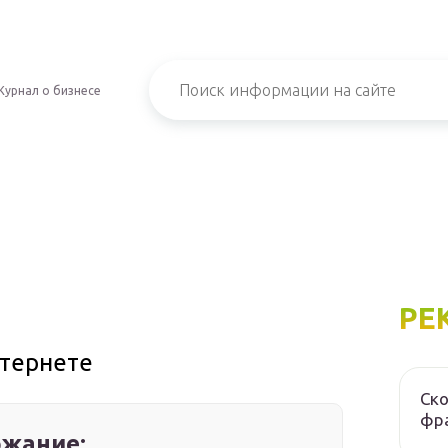
Журнал о бизнесе
РЕ
нтернете
Ско
фра
жание: