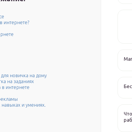
се
 в интернете?
ернете
Маг
 для новичка на дому
тка на заданиях
Бес
а в интернете
 рекламы
х навыках и умениях.
Что
раб