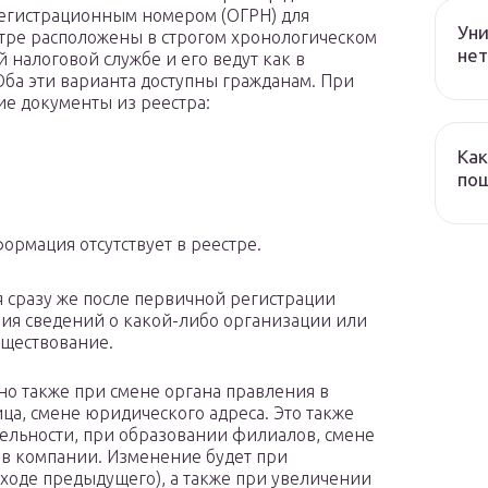
регистрационным номером (ОГРН) для
Уни
стре расположены в строгом хронологическом
нет
налоговой службе и его ведут как в
Оба эти варианта доступны гражданам. При
ие документы из реестра:
Как
пош
ормация отсутствует в реестре.
я сразу же после первичной регистрации
ния сведений о какой-либо организации или
уществование.
о также при смене органа правления в
ца, смене юридического адреса. Это также
ельности, при образовании филиалов, смене
ав компании. Изменение будет при
ходе предыдущего), а также при увеличении