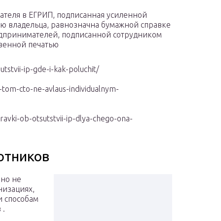
ателя в ЕГРИП, подписанная усиленной
 владельца, равнозначна бумажной справке
едпринимателей, подписанной сотрудником
твенной печатью
utstvii-ip-gde-i-kak-poluchit/
-tom-cto-ne-avlaus-individualnym-
ravki-ob-otsutstvii-ip-dlya-chego-ona-
отников
но не
низациях,
и способам
 .