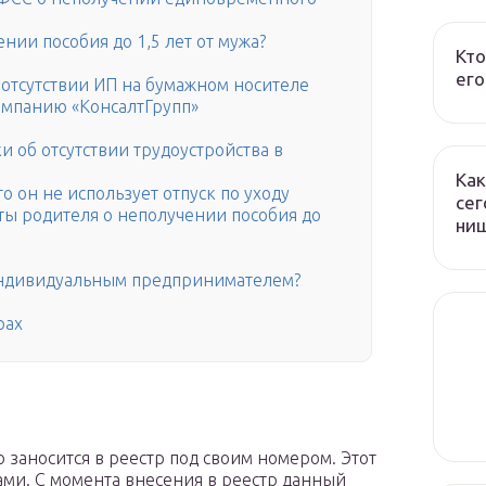
нии пособия до 1,5 лет от мужа?
Кто
его
 отсутствии ИП на бумажном носителе
мпанию «КонсалтГрупп»
 об отсутствии трудоустройства в
Как
то он не использует отпуск по уходу
сег
оты родителя о неполучении пособия до
ни
 индивидуальным предпринимателем?
рах
Л
заносится в реестр под своим номером. Этот
ми. С момента внесения в реестр данный