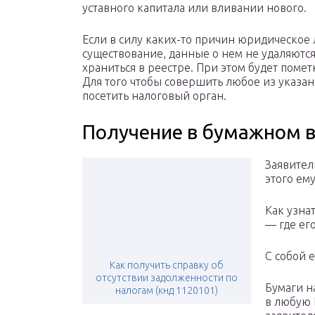
уставного капитала или вливании нового.
Если в силу каких-то причин юридическое
существование, данные о нем не удаляются
храниться в реестре. При этом будет помет
Для того чтобы совершить любое из указа
посетить налоговый орган.
Получение в бумажном в
Заявител
этого ем
Как узна
— где ег
С собой е
Как получить справку об
отсутствии задолженности по
Бумаги н
налогам (кнд 1120101)
в любую 