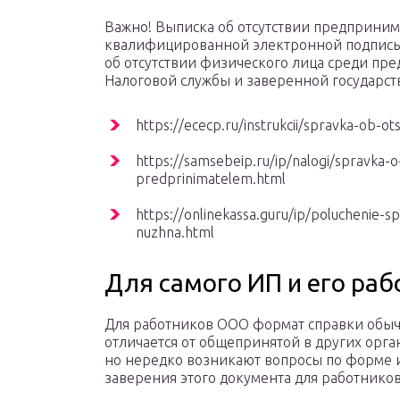
Важно! Выписка об отсутствии предприним
квалифицированной электронной подписью
об отсутствии физического лица среди пр
Налоговой службы и заверенной государс
https://ececp.ru/instrukcii/spravka-ob-ots
https://samsebeip.ru/ip/nalogi/spravka-o
predprinimatelem.html
https://onlinekassa.guru/ip/poluchenie-sp
nuzhna.html
Для самого ИП и его раб
Для работников ООО формат справки обыч
отличается от общепринятой в других орга
но нередко возникают вопросы по форме 
заверения этого документа для работников