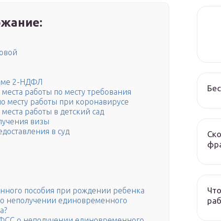
жание:
говой
орме 2-НДФЛ
Бес
 места работы по месту требования
о месту работы при коронавирусе
места работы в детский сад
олучения визы
едоставления в суд
Ско
фра
Что
нного пособия при рождении ребенка
раб
а о неполучении единовременного
а?
в ФСС о неполучении единовременного