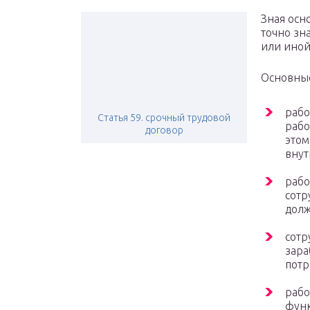
Зная осн
точно зна
или иной
Основные
рабо
Статья 59. срочный трудовой
рабо
договор
этом
внут
рабо
сотр
долж
сотр
зара
потр
рабо
фун