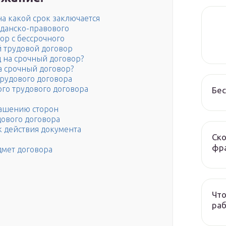
на какой срок заключается
жданско-правового
ор с бессрочного
 трудовой договор
 на срочный договор?
а срочный договор?
рудового договора
го трудового договора
Бес
лашению сторон
дового договора
к действия документа
Ско
фра
дмет договора
Что
раб