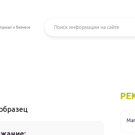
Журнал о бизнесе
РЕ
 образец
Маг
жание: