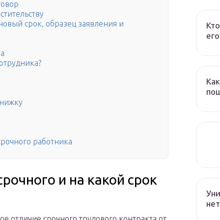
говор
стительству
новый срок, образец заявления и
Кто
его
ра
сотрудника?
Как
пош
книжку
срочного работника
срочного и на какой срок
Уни
нет
ое отличие срочного трудового контракта от