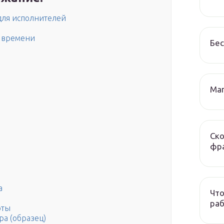
для исполнителей
о времени
Бес
Маг
Ско
фра
а
Что
раб
оты
ра (образец)