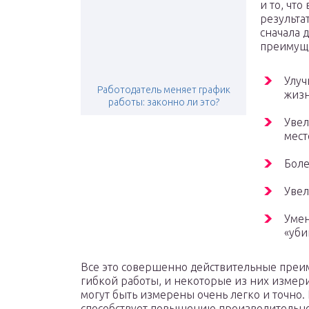
и то, чт
результа
сначала 
преимуще
Улуч
Работодатель меняет график
жиз
работы: законно ли это?
Увел
мест
Боле
Увел
Умен
«уби
Все это совершенно действительные преим
гибкой работы, и некоторые из них измер
могут быть измерены очень легко и точно
способствует повышению производительно