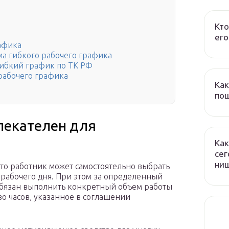
Кто
его
афика
а гибкого рабочего графика
гибкий график по ТК РФ
рабочего графика
Как
пош
лекателен для
Как
сег
ни
 что работник может самостоятельно выбрать
 рабочего дня. При этом за определенный
 обязан выполнить конкретный объем работы
о часов, указанное в соглашении