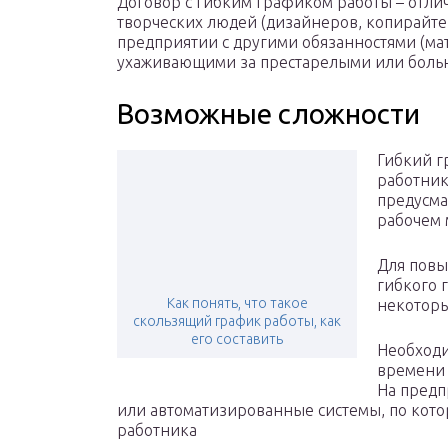
Договор с гибким графиком работы – отли
творческих людей (дизайнеров, копирайтеро
предприятии с другими обязанностями (мат
ухаживающими за престарелыми или боль
Возможные сложности
Гибкий г
работник
предусма
рабочем 
Для повы
гибкого 
Как понять, что такое
некоторы
скользящий график работы, как
его составить
Необходи
времени
На предп
или автоматизированные системы, по кото
работника