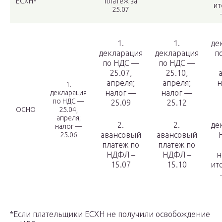
ЕСХН*
платеж за
ит
25.07
1.
1.
де
декларация
декларация
п
по НДС —
по НДС —
25.07,
25.10,
апреля;
апреля;
н
1.
налог —
налог —
декларация
по НДС —
25.09
25.12
ОСНО
25.04,
апреля;
2.
2.
де
налог —
авансовый
авансовый
25.06
платеж по
платеж по
НДФЛ –
НДФЛ –
н
15.07
15.10
ит
*Если плательщики ЕСХН не получили освобождение