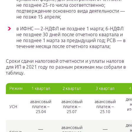
не позднее 25-го числа соответственно;
подтверждение основного вида деятельности —
не позже 15 апреля;
в ИФНС — 2-НДФЛ не позднее 1 марта; 6-НДФЛ
не позднее 30 дней после отчетного квартала и
не позднее 1 марта за предыдущий год; РСВ — в
течение месяца после отчетного квартала;
Сроки сдачи налоговой отчетности и уплаты налогов
для ИП в 2021 году по разным режимам мы собрали в
таблицу.
Режим
1 квартал
2 квартал
3 квартал
4
де
авансовый
авансовый
авансовый
УСН
платеж –
платеж –
платеж –
ит
25.04
25.07
25.10
де
авансовый
—
—