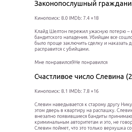
Законопослушный гражданин
Кинопоиск: 8.0 IMDb: 7.4 +18
Клайд Шелтон пережил ужасную потерю – вс
бандитского нападения. Убийцам все сошло
было проще заключить сделку и наказать др
расправится с убийцами.
Мне понравился9Не понравился
Счастливое число Слевина (
Кинопоиск: 8.1 IMDb: 7.8 +16
Слевин наведывается к старому другу Нику
этом дверь в квартиру на распашку. Слевин
внезапно появившиеся бандиты принимают
криминальным авторитетам и это, не говор
Слевин поймет, что это только верхушка с