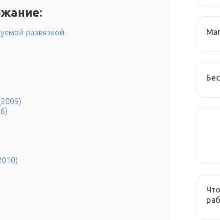
жание:
Маг
зуемой развязкой
Бес
2009)
6)
2010)
Что
раб