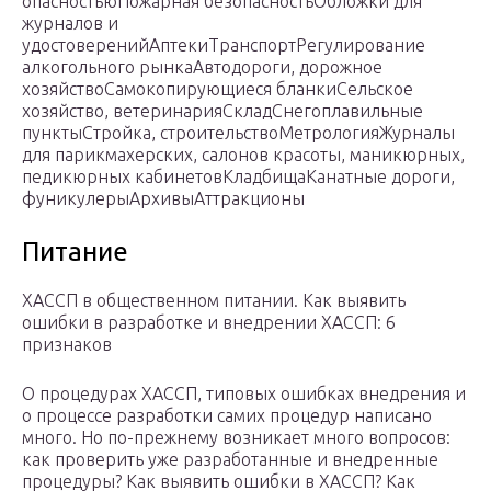
опасностьюПожарная безопасностьОбложки для
журналов и
удостоверенийАптекиТранспортРегулирование
алкогольного рынкаАвтодороги, дорожное
хозяйствоСамокопирующиеся бланкиСельское
хозяйство, ветеринарияСкладСнегоплавильные
пунктыСтройка, строительствоМетрологияЖурналы
для парикмахерских, салонов красоты, маникюрных,
педикюрных кабинетовКладбищаКанатные дороги,
фуникулерыАрхивыАттракционы
Питание
ХАССП в общественном питании. Как выявить
ошибки в разработке и внедрении ХАССП: 6
признаков
О процедурах ХАССП, типовых ошибках внедрения и
о процессе разработки самих процедур написано
много. Но по-прежнему возникает много вопросов:
как проверить уже разработанные и внедренные
процедуры? Как выявить ошибки в ХАССП? Как