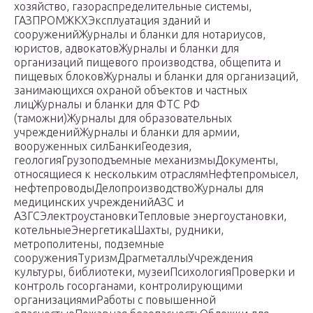
хозяйство, газораспределительные системы,
ГАЗПРОМЖКХЭксплуатация зданий и
сооруженийЖурналы и бланки для нотариусов,
юристов, адвокатовЖурналы и бланки для
организаций пищевого производства, общепита и
пищевых блоковЖурналы и бланки для организаций,
занимающихся охраной объектов и частных
лицЖурналы и бланки для ФТС РФ
(таможни)Журналы для образовательных
учрежденийЖурналы и бланки для армии,
вооруженных силБанкиГеодезия,
геологияГрузоподъемные механизмыДокументы,
относящиеся к нескольким отраслямНефтепромысел,
нефтепроводыДелопроизводствоЖурналы для
медицинских учрежденийАЗС и
АЗГСЭлектроустановкиТепловые энергоустановки,
котельныеЭнергетикаШахты, рудники,
метрополитены, подземные
сооруженияТуризмДрагметаллыУчреждения
культуры, библиотеки, музеиПсихологияПроверки и
контроль госорганами, контролирующими
организациямиРаботы с повышенной