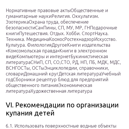
Нормативные правовые актыОбщественные и
гуманитарные наукиРелигия. Оккультизм.
ЭзотерикаОхрана труда, обеспечение
безопасностиСанПины, СП, МУ, МР, ГНПодарочные
книгиПутешествия. Отдых. Хобби. СпортНаука.
Техника. МедицинаКосмосРостехнадзорИскусство.
Культура. ФилологияДругоеКниги издательства
«Комсомольская правда»Книги в электронном
видеКомпьютеры и интернетБукинистическая
литератураСНиП, СП, СО,СТО, РД, НП, ПБ, МДК, МДС,
ВСНГОСТы, ОСТыЭнциклопедии, справочники,
словариДомашний кругДетская литератураУчебный
годСборники рецептур блюд для предприятий
общественного питанияЭкономическая
литератураХудожественная литература
VI. Рекомендации по организации
купания детей
6.1. Использовать поверхностные водные объекты