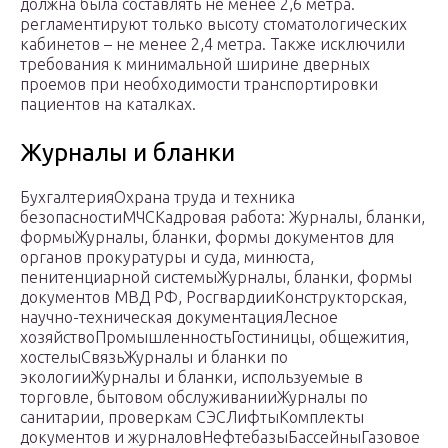
должна была составлять не менее 2,6 метра.
регламентируют только высоту стоматологических
кабинетов – не менее 2,4 метра. Также исключили
требования к минимальной ширине дверных
проемов при необходимости транспортировки
пациентов на каталках.
Журналы и бланки
БухгалтерияОхрана труда и техника
безопасностиМЧСКадровая работа: Журналы, бланки,
формыЖурналы, бланки, формы документов для
органов прокуратуры и суда, минюста,
пенитенциарной системыЖурналы, бланки, формы
документов МВД РФ, РосгвардииКонструкторская,
научно-техническая документацияЛесное
хозяйствоПромышленностьГостиницы, общежития,
хостелыСвязьЖурналы и бланки по
экологииЖурналы и бланки, используемые в
торговле, бытовом обслуживанииЖурналы по
санитарии, проверкам СЭСЛифтыКомплекты
документов и журналовНефтебазыБассейныГазовое