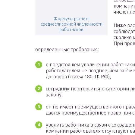
компании
численно
Формулы расчета
среднесписочной численности
Ниже рас
работников
соблюдат
сколько 
При про
определенные требования:
о предстоящем увольнении работник
работодателем не позднее, чем за 2 м
договора (статья 180 ТК РФ);
сотрудник не относится к категории л
закону;
он не имеет преимущественного права
дается преимущественное право при с
уволить работника в связи с сокращен
компании работодателя отсутствуют в