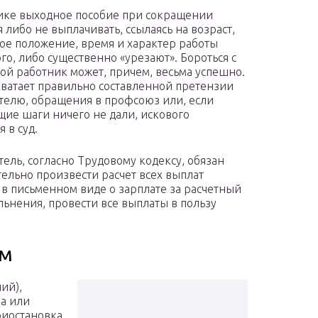
ике выходное пособие при сокращении
 либо не выплачивать, ссылаясь на возраст,
ое положение, время и характер работы
го, либо существенно «урезают». Бороться с
ой работник может, причем, весьма успешно.
ватает правильно составленной претензии
телю, обращения в профсоюз или, если
ие шаги ничего не дали, искового
 в суд.
тель, согласно Трудовому кодексу, обязан
тельно произвести расчет всех выплат
в письменном виде о зарплате за расчетный
льнения, провести все выплаты в пользу
ом
ий),
а или
риостановка