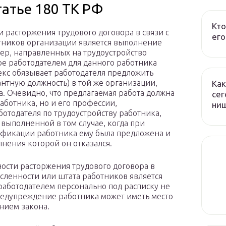
татье 180 ТК РФ
Кто
 расторжения трудового договора в связи с
его
тников организации является выполнение
ер, направленных на трудоустройство
ре работодателем для данного работника
екс обязывает работодателя предложить
нтную должность) в той же организации,
Как
 Очевидно, что предлагаемая работа должна
сег
аботника, но и его профессии,
ни
ботодателя по трудоустройству работника,
выполненной в том случае, когда при
лификации работника ему была предложена и
лнения которой он отказался.
ости расторжения трудового договора в
сленности или штата работников является
аботодателем персонально под расписку не
Предупреждение работника может иметь место
ением закона.