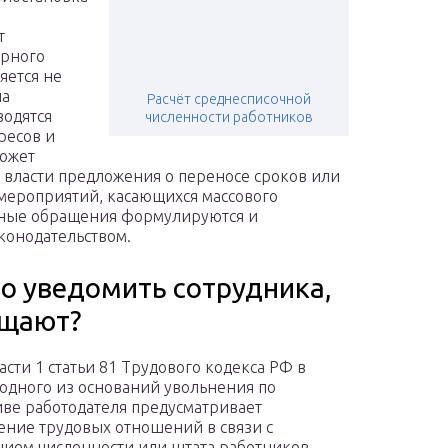
т
орного
яется не
ла
Расчёт среднесписочной
водятся
численности работников
ресов и
может
р власти предложения о переносе сроков или
ероприятий, касающихся массового
нные обращения формулируются и
конодательством.
но уведомить сотрудника,
ащают?
асти 1 статьи 81 Трудового кодекса РФ в
 одного из оснований увольнения по
ве работодателя предусматривает
ние трудовых отношений в связи с
ием численности или штата работников