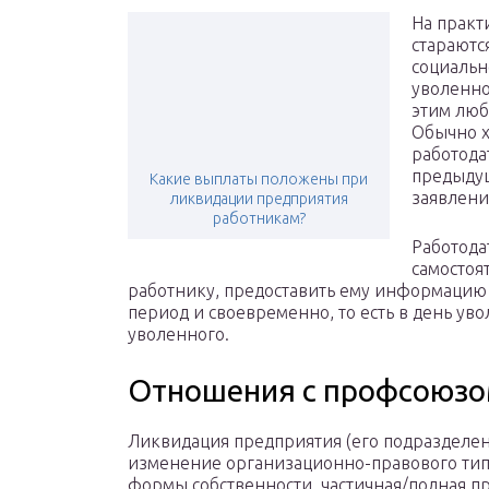
На практ
стараются
социальн
уволенно
этим люб
Обычно х
работода
предыдущ
Какие выплаты положены при
заявления
ликвидации предприятия
работникам?
Работода
самостоя
работнику, предоставить ему информацию 
период и своевременно, то есть в день уво
уволенного.
Отношения с профсоюз
Ликвидация предприятия (его подразделен
изменение организационно-правового тип
формы собственности, частичная/полная п