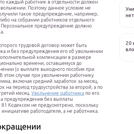
то каждый работник в отдельности должен
вольнении. Поэтому данное условие не
Уни
олучили такое предупреждение, например,
нет
либо на собрании работников отдельного
. Персональное предупреждение должно
а.
20 
которого трудовой договор может быть
вл
ика и без предупреждения его об увольнении
дополнительной компенсации в размере
ционально времени, оставшемуся до
нении (о выплате выходного пособия при
 В этом случае при увольнении работнику
мма, включая средний заработок за месяц,
к на период трудоустройства за второй, а по
третий месяц.
Увольнение работника
по его
ка предупреждения без выплаты
. 81 Кодексом не предусмотрено, поскольку
 инициативе работодателя, а не работника.
сокращении