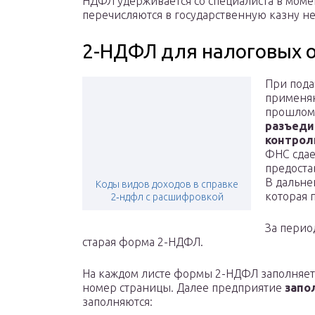
НДФЛ удерживается со специалиста в мом
перечисляются в государственную казну не
2-НДФЛ для налоговых ор
При пода
применяю
прошлом 
разъеди
контрол
ФНС сдае
предоста
В дальне
Коды видов доходов в справке
которая 
2‑ндфл с расшифровкой
За пери
старая форма 2-НДФЛ.
На каждом листе формы 2-НДФЛ заполняетс
номер страницы. Далее предприятие
запо
заполняются: