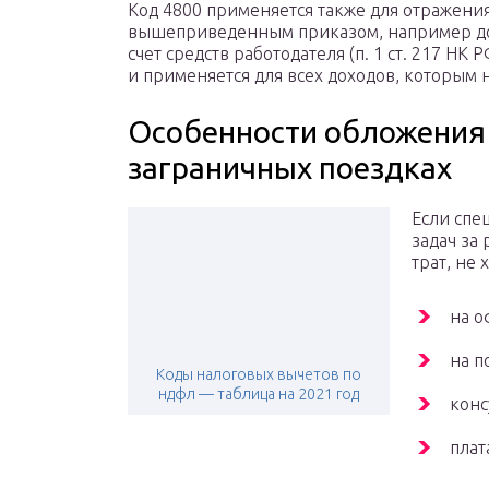
Код 4800 применяется также для отражени
вышеприведенным приказом, например доп
счет средств работодателя (п. 1 ст. 217 НК
и применяется для всех доходов, которым 
Особенности обложения
заграничных поездках
Если спе
задач за
трат, не
на о
на п
Коды налоговых вычетов по
ндфл — таблица на 2021 год
конс
плат