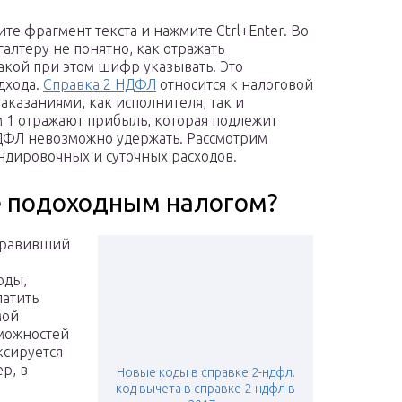
те фрагмент текста и нажмите Ctrl+Enter. Во
алтеру не понятно, как отражать
акой при этом шифр указывать. Это
дхода.
Справка 2 НДФЛ
относится к налоговой
аказаниями, как исполнителя, так и
м 1 отражают прибыль, которая подлежит
НДФЛ невозможно удержать. Рассмотрим
ндировочных и суточных расходов.
е подоходным налогом?
аправивший
оды,
латить
мой
зможностей
ксируется
р, в
Новые коды в справке 2-ндфл.
код вычета в справке 2-ндфл в