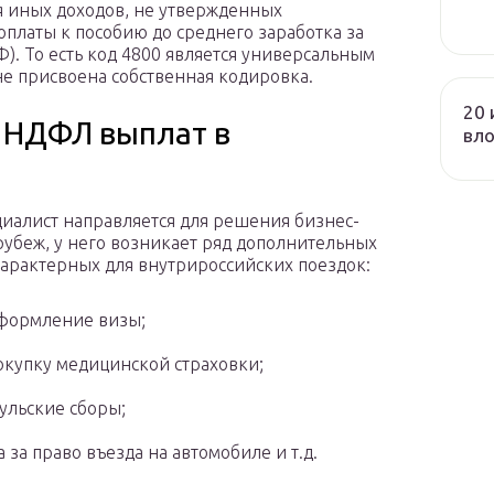
я иных доходов, не утвержденных
латы к пособию до среднего заработка за
 РФ). То есть код 4800 является универсальным
не присвоена собственная кодировка.
20 
 НДФЛ выплат в
вл
циалист направляется для решения бизнес-
 рубеж, у него возникает ряд дополнительных
 характерных для внутрироссийских поездок:
формление визы;
окупку медицинской страховки;
ульские сборы;
а за право въезда на автомобиле и т.д.