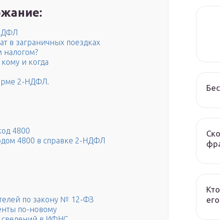
жание:
-НДФЛ
т в заграничных поездках
м налогом?
 кому и когда
орме 2-НДФЛ.
Бес
код 4800
Ско
одом 4800 в справке 2-НДФЛ
фра
Кто
его
телей по закону № 12-ФЗ
нты по-новому
 сведений в ИФНС