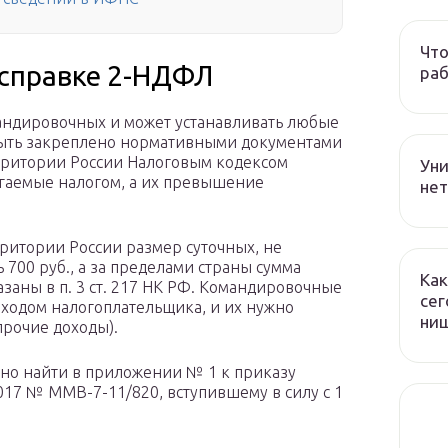
Что
 справке 2-НДФЛ
раб
андировочных и может устанавливать любые
 быть закреплено нормативными документами
ерритории России Налоговым кодексом
Уни
гаемые налогом, а их превышение
нет
рритории России размер суточных, не
700 руб., а за пределами страны сумма
Как
азаны в п. 3 ст. 217 НК РФ. Командировочные
сег
ходом налогоплательщика, и их нужно
ни
прочие доходы).
но найти в приложении № 1 к приказу
017 № ММВ-7-11/820, вступившему в силу с 1