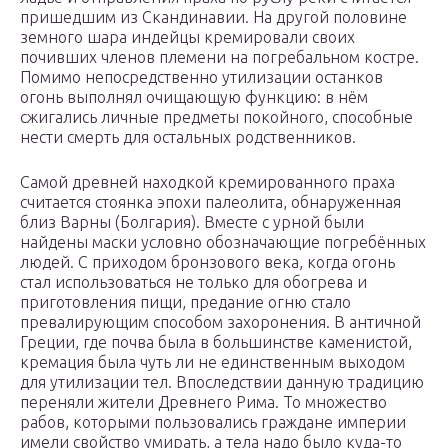
пришедшим из Скандинавии. На другой половине
земного шара индейцы кремировали своих
почивших членов племени на погребальном костре.
Помимо непосредственно утилизации останков
огонь выполнял очищающую функцию: в нём
сжигались личные предметы покойного, способные
нести смерть для остальных родственников.
Самой древней находкой кремированного праха
считается стоянка эпохи палеолита, обнаруженная
близ Варны (Болгария). Вместе с урной были
найдены маски условно обозначающие погребённых
людей. С приходом бронзового века, когда огонь
стал использоваться не только для обогрева и
приготовления пищи, предание огню стало
превалирующим способом захоронения. В античной
Греции, где почва была в большинстве каменистой,
кремация была чуть ли не единственным выходом
для утилизации тел. Впоследствии данную традицию
переняли жители Древнего Рима. То множество
рабов, которыми пользовались граждане империи
имели свойство умирать, а тела надо было куда-то