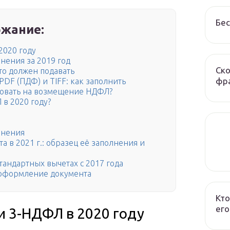
Бес
жание:
2020 году
нения за 2019 год
Ско
кто должен подавать
фра
 PDF (ПДФ) и TIFF: как заполнить
ндовать на возмещение НДФЛ?
в 2020 году?
лнения
 в 2021 г.: образец её заполнения и
андартных вычетах с 2017 года
 оформление документа
Кто
его
 3-НДФЛ в 2020 году