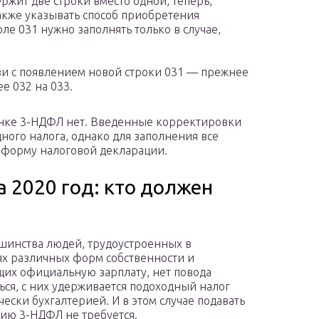
ержит две строки вместо одной, теперь,
акже указывать способ приобретения
оле 031 нужно заполнять только в случае,
зи с появлением новой строки 031 — прежнее
е 032 на 033.
нке 3-НДФЛ нет. Введенные корректировки
ного налога, однако для заполнения все
форму налоговой декларации.
 2020 год: кто должен
шинства людей, трудоустроенных в
х различных форм собственности и
их официальную зарплату, нет повода
ься, с них удерживается подоходный налог
чески бухгалтерией. И в этом случае подавать
ию 3-НДФЛ не требуется.