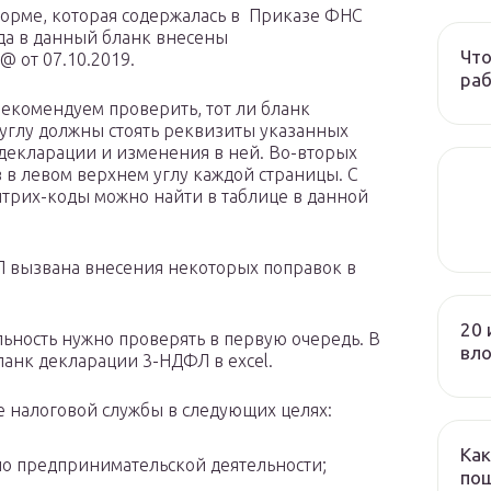
форме, которая содержалась в Приказе ФНС
да в данный бланк внесены
Что
 от 07.10.2019.
раб
екомендуем проверить, тот ли бланк
 углу должны стоять реквизиты указанных
декларации и изменения в ней. Во-вторых
 в левом верхнем углу каждой страницы. С
штрих-коды можно найти в таблице в данной
 вызвана внесения некоторых поправок в
20 
альность нужно проверять в первую очередь. В
вл
ланк декларации 3-НДФЛ в excel.
е налоговой службы в следующих целях:
Как
по предпринимательской деятельности;
пош