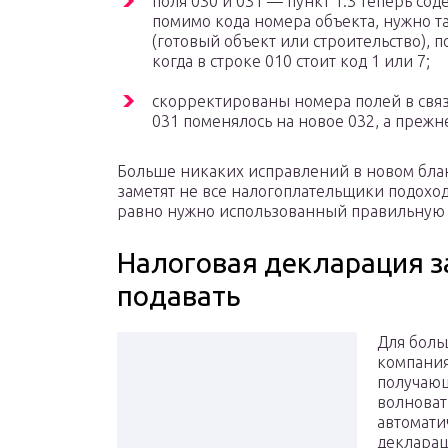
поля 030 и 031 — пункт 1.3 теперь сод
помимо кода номера объекта, нужно т
(готовый объект или строительство), п
когда в строке 010 стоит код 1 или 7;
скорректированы номера полей в свя
031 поменялось на новое 032, а прежне
Больше никаких исправлений в новом бла
заметят не все налогоплательщики подоход
равно нужно использованный правильную 
Налоговая декларация за
подавать
Для боль
компания
получающ
волноват
автомати
декларац