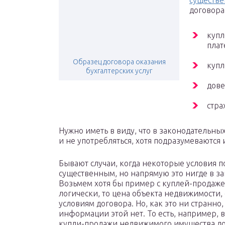
существе
договора
купл
плат
Образец договора оказания
купл
бухгалтерских услуг
дове
стра
Нужно иметь в виду, что в законодательны
и не употребляться, хотя подразумеваются
Бывают случаи, когда некоторые условия п
существенным, но напрямую это нигде в за
Возьмем хотя бы пример с куплей-продаже
логически, то цена объекта недвижимости,
условиям договора. Но, как это ни странно
информации этой нет. То есть, например, в 
купли-продажи недвижимого имущества до