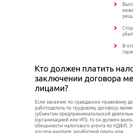
Выго
може
реша
Стор
убыт
В от
гара
Кто должен платить нало
заключении договора м
лицами?
Если заказчик по гражданско-правовому д
работодатель по трудовому договору являе
субъектом предпринимательской деятельн
(организацией или ИП), то он должен выпо
обязанности налогового агента по НДФЛ. Эт
что при выплате заработной платы или