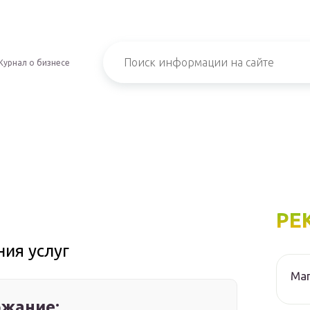
Журнал о бизнесе
РЕ
ия услуг
Маг
жание: