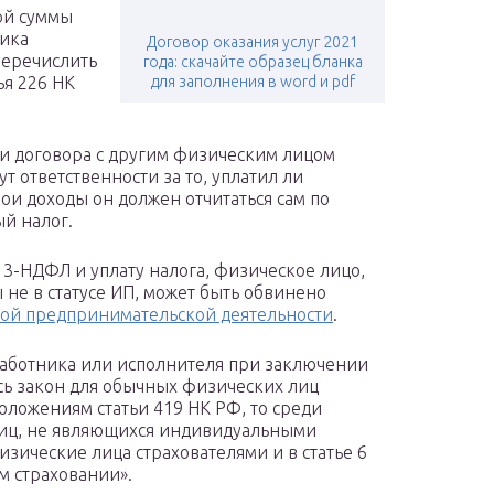
ой суммы
ника
Договор оказания услуг 2021
 перечислить
года: скачайте образец бланка
ья 226 НК
для заполнения в word и pdf
 договора с другим физическим лицом
ут ответственности за то, уплатил ли
вои доходы он должен отчитаться сам по
й налог.
 3-НДФЛ и уплату налога, физическое лицо,
не в статусе ИП, может быть обвинено
ой предпринимательской деятельности
.
 работника или исполнителя при заключении
сь закон для обычных физических лиц
положениям статьи 419 НК РФ, то среди
лиц, не являющихся индивидуальными
ические лица страхователями и в статье 6
м страховании».