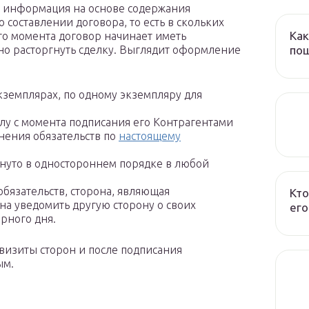
я информация на основе содержания
о составлении договора, то есть в скольких
Как
ого момента договор начинает иметь
пош
но расторгнуть сделку. Выглядит оформление
экземплярах, по одному экземпляру для
у с момента подписания его Контрагентами
нения обязательств по
настоящему
нуто в одностороннем порядке в любой
бязательств, сторона, являющая
Кто
на уведомить другую сторону о своих
его
рного дня.
визиты сторон и после подписания
ым.