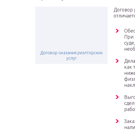
Договор 
отличает
Обес
При 
суде
необ
Договор оказания риэлторских
услуг
Дела
как 
ниже
физл
накл
Выго
сдел
рабо
Зака
нали