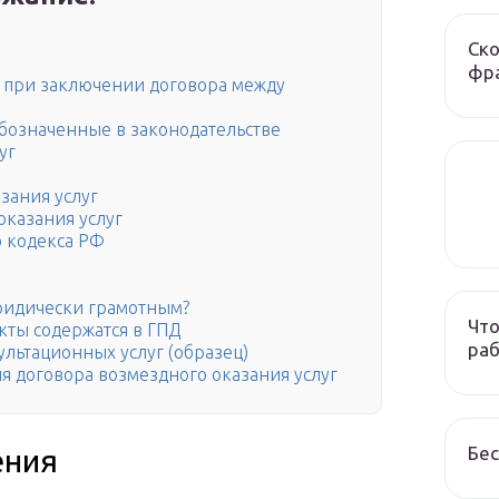
Ско
фра
ы при заключении договора между
бозначенные в законодательстве
уг
зания услуг
оказания услуг
о кодекса РФ
ридически грамотным?
Что
кты содержатся в ГПД
раб
ультационных услуг (образец)
я договора возмездного оказания услуг
Бес
ения