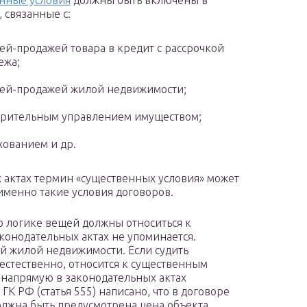
нные условия
должны быть включены в
, связанные с:
ей-продажей товара в кредит с рассрочкой
ежа;
ей-продажей жилой недвижимости;
рительным управлением имуществом;
хованием и др.
х актах термин «существенных условия» может
 именно такие условия договоров.
о логике вещей должны относиться к
конодательных актах не упоминается.
й жилой недвижимости. Если судить
 естественно, относится к существенным
, напрямую в законодательных актах
ГК РФ (статья 555) написано, что в договоре
лжна быть предусмотрена цена объекта