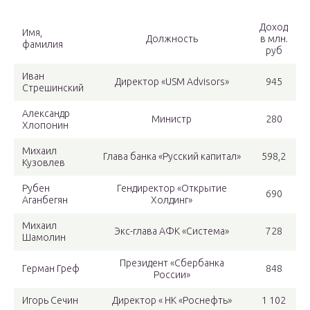
Доход
Имя,
Должность
в млн.
фамилия
руб
Иван
Директор «USM Advisors»
945
Стрешинский
Александр
Министр
280
Хлопонин
Михаил
Глава банка «Русский капитал»
598,2
Кузовлев
Рубен
Гендиректор «Открытие
690
Аганбегян
Холдинг»
Михаил
Экс-глава АФК «Система»
728
Шамолин
Президент «Сбербанка
Герман Греф
848
России»
Игорь Сечин
Директор « НК «Роснефть»
1 102