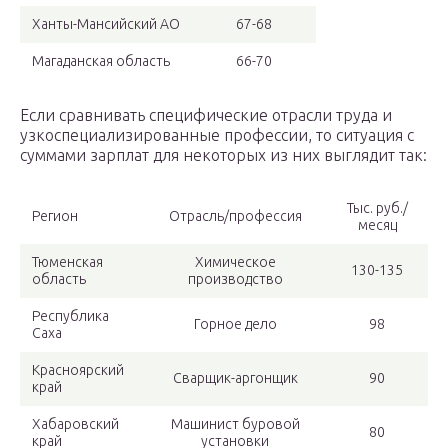
Ханты-Мансийский АО
67-68
Магаданская область
66-70
Если сравнивать специфические отрасли труда и
узкоспециализированные профессии, то ситуация с
суммами зарплат для некоторых из них выглядит так:
Тыс. руб./
Регион
Отрасль/профессия
месяц
Тюменская
Химическое
130-135
область
производство
Республика
Горное дело
98
Саха
Красноярский
Сварщик-аргонщик
90
край
Хабаровский
Машинист буровой
80
край
установки