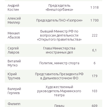
Андрей
Председатель
1 318
Костин
«Внешторгбанка»
Алексей
Председатель ПАО «Газпром»
1 700
Миллер
Бывший Министр РФ по
Михаил
вопросам деятельности
222
Абызов
«Открытого правительства»
Сергей
Глава Министерства
6,1
Лавров
иностранных дел
Виталий
Политик, министр спорта
6
Мутко
Юрий
Представитель Президента РФ
179
Трутнев
в Дальневосточном ФО
Художественный
Валерий
руководитель Мариинского
103
Гергиев
театра
Филипп
Певец
609