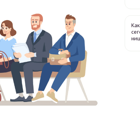
Как
сег
ни