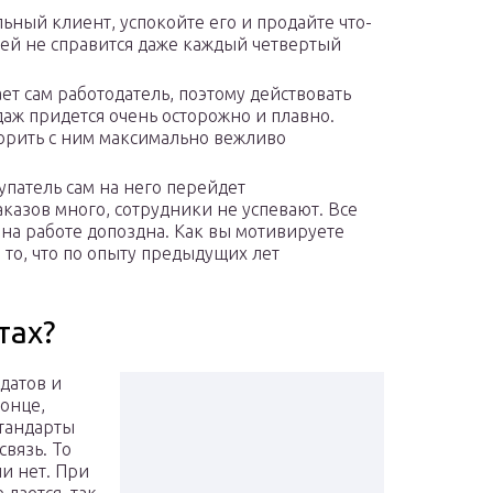
ьный клиент, успокойте его и продайте что-
 ней не справится даже каждый четвертый
ет сам работодатель, поэтому действовать
аж придется очень осторожно и плавно.
орить с ним максимально вежливо
патель сам на него перейдет
казов много, сотрудники не успевают. Все
 на работе допоздна. Как вы мотивируете
то, что по опыту предыдущих лет
тах?
датов и
онце,
стандарты
вязь. То
ли нет. При