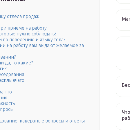
ку отдела продаж
Маг
при приеме на работу
которые нужно соблюдать?
и по поведению и языку тела?
нии на работу вам выдают желаемое за
овании?
и да, то какие?
ги?
беседования
асплывчато
Бес
ранно
ния
жность
опросы
Что
раб
едование: каверзные вопросы и ответы