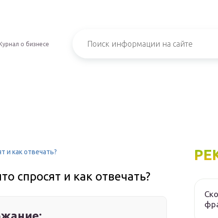
Журнал о бизнесе
РЕ
т и как отвечать?
то спросят и как отвечать?
Ско
фра
жание: