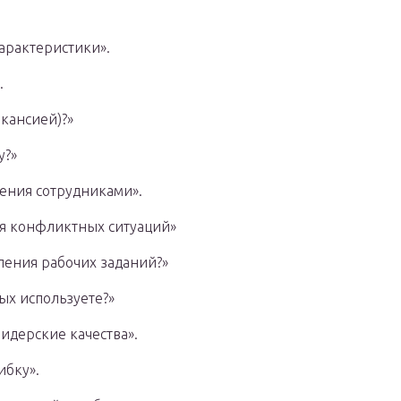
арактеристики».
.
кансией)?»
у?»
ения сотрудниками».
 конфликтных ситуаций»
ления рабочих заданий?»
ых используете?»
идерские качества».
ибку».