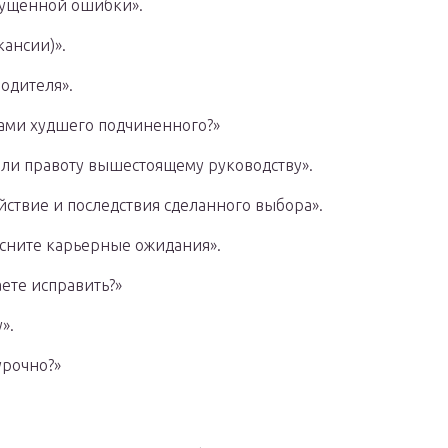
пущенной ошибки».
кансии)».
одителя».
зами худшего подчиненного?»
вали правоту вышестоящему руководству».
йствие и последствия сделанного выбора».
ясните карьерные ожидания».
ете исправить?»
».
урочно?»
.