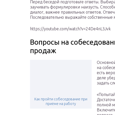
Перед беседой подготовьте ответы. Выбир
заучивать формулировки наизусть. Способ
диалог, важнее правильных ответов. Отвеч
Последовательно выражайте собственные 
https://youtube.com/watch?v=24De4nL3Jvk
Вопросы на собеседован
продаж
Основной
на собес
есть веро
деле убе
задать с
«Попытай
Как пройти собеседование при
Достаточ
приёме на работу
полной м
Включите